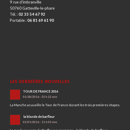
9 rue d'imbranville
50760 Gatteville-le-phare
Tél. :
02 33 54 67 92
Portable :
06 81 69 61 90
LES DERNIÈRES NOUVELLES
TOUR DE FRANCE 2016
01/28/2016 - 23 h 22 min
La Manche acuueille le Tour de France durant les trois premières étapes.
la blonde de barfleur
01/01/2016 - 11 h 03 min