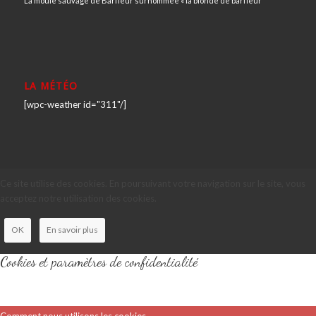
La moule sauvage de Barfleur surnommée « la blonde de barfleur
LA MÉTÉO
[wpc-weather id="311"/]
Ce site utilise des cookies. En poursuivant votre navigation sur le site, vous
acceptez notre utilisation des cookies.
OK
En savoir plus
Cookies et paramètres de confidentialité
Comment nous utilisons les cookies