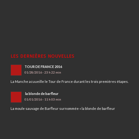
LES DERNIÈRES NOUVELLES
TOUR DE FRANCE 2016
01/28/2016 - 23 h 22 min
La Manche acuueille le Tour de France durant les trois premières étapes.
la blonde de barfleur
01/01/2016 - 11 h 03 min
La moule sauvage de Barfleur surnommée « la blonde de barfleur