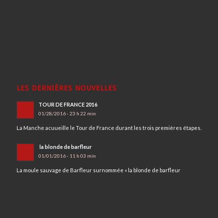
LES DERNIÈRES NOUVELLES
TOUR DE FRANCE 2016
01/28/2016 - 23 h 22 min
La Manche acuueille le Tour de France durant les trois premières étapes.
la blonde de barfleur
01/01/2016 - 11 h 03 min
La moule sauvage de Barfleur surnommée « la blonde de barfleur