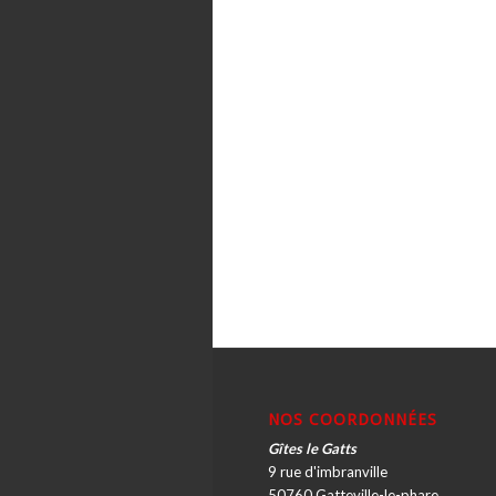
NOS COORDONNÉES
Gîtes le Gatts
9 rue d'imbranville
50760 Gatteville-le-phare