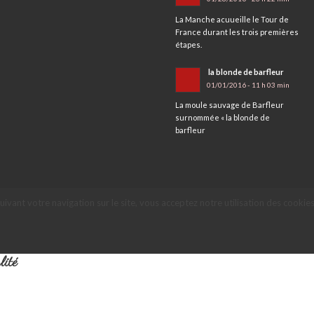
La Manche acuueille le Tour de
France durant les trois premières
étapes.
la blonde de barfleur
01/01/2016 - 11 h 03 min
La moule sauvage de Barfleur
surnommée « la blonde de
barfleur
suivant votre navigation sur le site, vous acceptez notre utilisation des cookies
lité