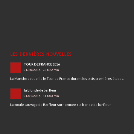
LES DERNIÈRES NOUVELLES
TOUR DE FRANCE 2016
01/28/2016 - 23 h 22 min
La Manche acuueille le Tour de France durant les trois premières étapes.
la blonde de barfleur
01/01/2016 - 11 h 03 min
La moule sauvage de Barfleur surnommée « la blonde de barfleur