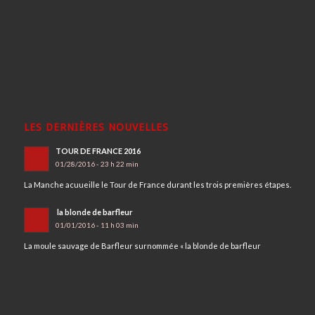
LES DERNIÈRES NOUVELLES
TOUR DE FRANCE 2016
01/28/2016 - 23 h 22 min
La Manche acuueille le Tour de France durant les trois premières étapes.
la blonde de barfleur
01/01/2016 - 11 h 03 min
La moule sauvage de Barfleur surnommée « la blonde de barfleur