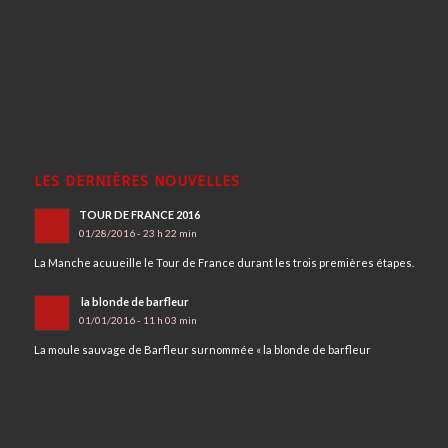
LES DERNIÈRES NOUVELLES
TOUR DE FRANCE 2016
01/28/2016 - 23 h 22 min
La Manche acuueille le Tour de France durant les trois premières étapes.
la blonde de barfleur
01/01/2016 - 11 h 03 min
La moule sauvage de Barfleur surnommée « la blonde de barfleur