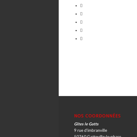
NOS COORDONNÉES
Gîtes le Gatts
9 rue d'imbranville
50760 Gatteville-le-phare