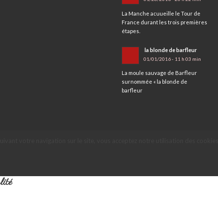
La Manche acuueille le Tour de
France durant les trois premières
étapes.
la blonde de barfleur
01/01/2016 - 11 h 03 min
La moule sauvage de Barfleur
surnommée « la blonde de
barfleur
suivant votre navigation sur le site, vous acceptez notre utilisation des cookies
lité