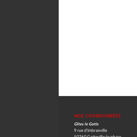
NOS COORDONNÉES
Gîtes le Gatts
9 rue d'imbranville
50760 Gatteville-le-phare