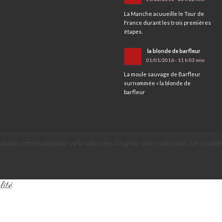
La Manche acuueille le Tour de
France durant les trois premières
étapes.
la blonde de barfleur
01/01/2016 - 11 h 03 min
La moule sauvage de Barfleur
surnommée « la blonde de
barfleur
suivant votre navigation sur le site, vous acceptez notre utilisation des cookies
lité